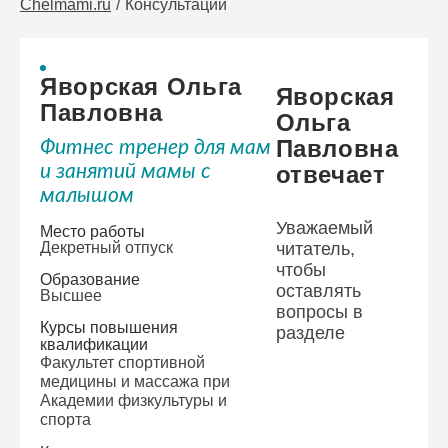
Chelmami.ru
Консультации
Яворская Ольга
Яворская
Павловна
Ольга
Павловна
Фитнес тренер для мам
и занятий мамы с
отвечает
малышом
Уважаемый
Место работы
Декретный отпуск
читатель,
чтобы
Образование
оставлять
Высшее
вопросы в
Курсы повышения
разделе
квалификации
Факультет спортивной
медицины и массажа при
Академии физкультуры и
спорта