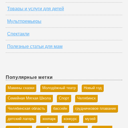
Товары и услуги для детей
Мультпремьеры
Спектакли
Полезные статьи для мам
Популярные метки
Мамины сказки
Молодёжный театр
Новый год
Семейная Мягкая Школа
Спорт
Челябинск
Челябинская область
бассейн
грудничковое плавание
детский лагерь
зоопарк
конкурс
музей