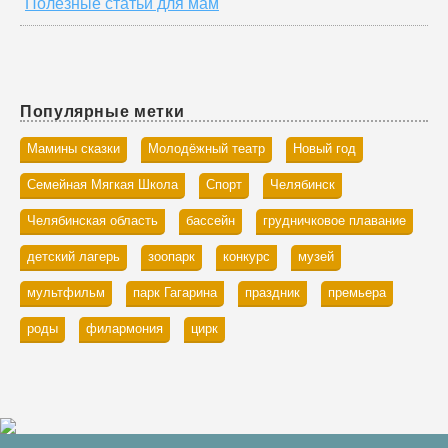
Полезные статьи для мам
Популярные метки
Мамины сказки
Молодёжный театр
Новый год
Семейная Мягкая Школа
Спорт
Челябинск
Челябинская область
бассейн
грудничковое плавание
детский лагерь
зоопарк
конкурс
музей
мультфильм
парк Гагарина
праздник
премьера
роды
филармония
цирк