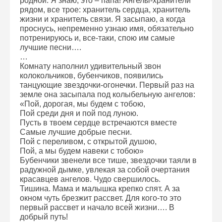
родной. Я знаю, это – папа! Ангелы-хранители
рядом, все трое: хранитель сердца, хранитель
жизни и хранитель связи. Я засыпаю, а когда
проснусь, непременно узнаю имя, обязательно
потренируюсь и, все-таки, спою им самые
лучшие песни….
…
Комнату наполнил удивительный звон
колокольчиков, бубенчиков, появились
танцующие звездочки-огонечки. Первый раз на
земле она засыпала под колыбельную ангелов:
«Пой, дорогая, мы будем с тобою,
Пой среди дня и пой под луною.
Пусть в твоем сердце встречаются вместе
Самые лучшие добрые песни.
Пой с переливом, с открытой душою,
Пой, а мы будем навеки с тобою»
Бубенчики звенели все тише, звездочки таяли в
радужной дымке, увлекая за собой очертания
красавцев ангелов. Чудо свершилось.
Тишина. Мама и малышка крепко спят. А за
окном чуть брезжит рассвет. Для кого-то это
первый рассвет и начало всей жизни…. В
добрый путь!