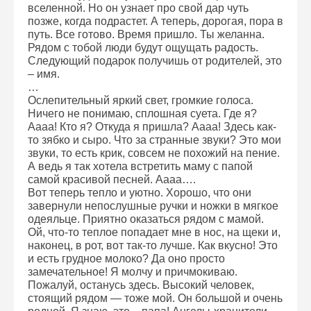
вселенной. Но он узнает про свой дар чуть
позже, когда подрастет. А теперь, дорогая, пора в
путь. Все готово. Время пришло. Ты желанна.
Рядом с тобой люди будут ощущать радость.
Следующий подарок получишь от родителей, это
– имя.
…
Ослепительный яркий свет, громкие голоса.
Ничего не понимаю, сплошная суета. Где я?
Аааа! Кто я? Откуда я пришла? Аааа! Здесь как-
то зябко и сыро. Что за странные звуки? Это мои
звуки, то есть крик, совсем не похожий на пение.
А ведь я так хотела встретить маму с папой
самой красивой песней. Аааа….
Вот теперь тепло и уютно. Хорошо, что они
завернули непослушные ручки и ножки в мягкое
одеяльце. Приятно оказаться рядом с мамой.
Ой, что-то теплое попадает мне в нос, на щеки и,
наконец, в рот, вот так-то лучше. Как вкусно! Это
и есть грудное молоко? Да оно просто
замечательное! Я молчу и причмокиваю.
Пожалуй, останусь здесь. Высокий человек,
стоящий рядом — тоже мой. Он большой и очень