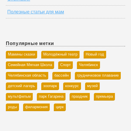
Полезные статьи для мам
Популярные метки
Мамины сказки
Молодёжный театр
Новый год
Семейная Мягкая Школа
Спорт
Челябинск
Челябинская область
бассейн
грудничковое плавание
детский лагерь
зоопарк
конкурс
музей
мультфильм
парк Гагарина
праздник
премьера
роды
филармония
цирк