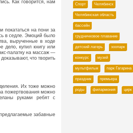
ись. Как говорится, нам
Спорт
Челябинск
Челябинская область
бассейн
и покататься на пони за
сь в седле. Эмоций было
грудничковое плавание
тва, вырученные в ходе
е дело, купил книгу или
детский лагерь
зоопарк
акс-палатку на массаж —
конкурс
музей
 доказывают, что творить
мультфильм
парк Гагарина
праздник
премьера
тделения. Их тоже можно
роды
филармония
цирк
 за пожертвования можно
деланы руками ребят с
я предлагаемые забавные