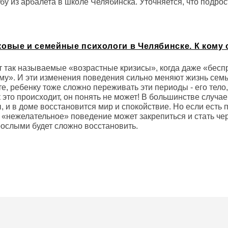
бу из арбалета в школе Челябинска. Уточняется, что подрос
овые и семейные психологи в Челябинске. К кому 
т так называемые «возрастные кризисы», когда даже «бес
ому». И эти изменения поведения сильно меняют жизнь сем
е, ребенку тоже сложно переживать эти периоды - его тело
к это происходит, он понять не может! В большинстве случа
 и в доме восстановится мир и спокойствие. Но если есть 
, «нежелательное» поведение может закрепиться и стать чер
ослыми будет сложно восстановить.