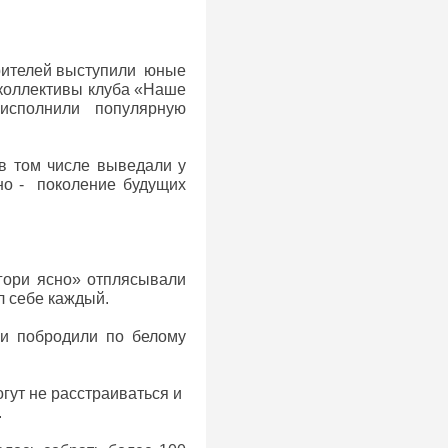
зрителей выступили юные
 коллективы клуба «Наше
и исполнили популярную
 в том числе выведали у
оно - поколение будущих
 гори ясно» отплясывали
л себе каждый.
 и побродили по белому
огут не расстраиваться и
.