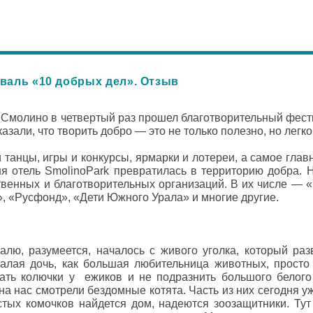
валь «10 добрых дел». Отзыв
 Смолино в четвертый раз прошел благотворительный фест
зали, что творить добро — это не только полезно, но легко
танцы, игры и конкурсы, ярмарки и лотереи, а самое глав
ня отель SmolinoPark превратилась в территорию добра.
венных и благотворительных организаций. В их числе — 
, «Русфонд», «Дети Южного Урала» и многие другие.
лю, разумеется, началось с живого уголка, который ра
алая дочь, как большая любительница животных, просто
гать колючки у ежиков и не подразнить большого белого
а нас смотрели бездомные котята. Часть из них сегодня у
тых комочков найдется дом, надеются зоозащитники. Тут 