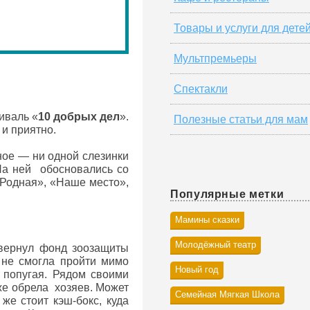
Товары и услуги для дете
Мультпремьеры
Спектакли
иваль «
10 добрых дел
».
Полезные статьи для мам
 и приятно.
ное — ни одной слезинки
 На ней обосновались со
«Родная», «Наше место»,
Популярные метки
Мамины сказки
Молодёжный театр
звернул фонд зоозащиты
 не смогла пройти мимо
Новый год
 попугая. Рядом своими
же обрела хозяев. Может
Семейная Мягкая Школа
же стоит кэш-бокс, куда