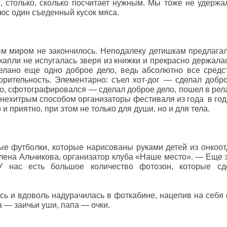
, столько, сколько посчитает нужным. Мы тоже не удержал
люс один съеденный кусок мяса.
м миром не закончилось. Неподалеку детишкам предлагал
капли не испугалась зверя из книжки и прекрасно держала
елано еще одно доброе дело, ведь абсолютно все средс
орительность. Элементарно: съел хот-дог — сделал добро
о, сфотографировался — сделал доброе дело, пошел в рел
 нехитрым способом организаторы фестиваля из года в год
и приятно, при этом не только для души, но и для тела.
ые футболки, которые нарисованы руками детей из онкоо
лена Альчикова, организатор клуба «Наше место». — Еще
 У нас есть большое количество фотозон, которые с
сь и вдоволь надурачилась в фоткабине, нацепив на себ
а — заичьи уши, папа — очки.