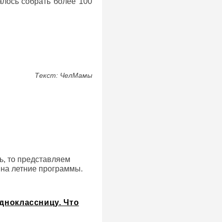
алось собрать более 100
Текст: ЧелМамы
ь, то представляем
 на летние программы.
одноклассницу. Что