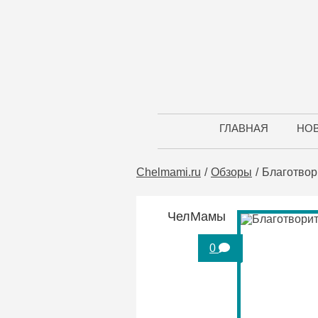
ГЛАВНАЯ
НО
Chelmami.ru
Обзоры
Благотвор
ЧелМамы
0