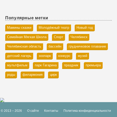
Популярные метки
Мамины сказки
Молодёжный театр
Новый год
Семейная Мягкая Школа
Спорт
Челябинск
Челябинская область
бассейн
грудничковое плавание
детский лагерь
зоопарк
конкурс
музей
мультфильм
парк Гагарина
праздник
премьера
роды
филармония
цирк
© 2013 – 2026
О сайте
Контакты
Политика конфиденциальности