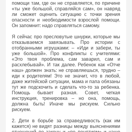
помощи там, где он не справляется, по причине
«ты уже большой, справляйся сам», он навряд
ли сможет оценить ситуацию с точки зрения
опасности и необходимости взрослой помощи.
Он запомнит: надо справляться самому.
Я сейчас про пресловутые шнурки, которые мы
отказываемся завязывать. Про истории с
отобранными игрушками: – «Иди и забери, ты
уже большой». Про конфликты с учителями:
«Это твоя проблема, сам заварил, сам и
расхлебывай». И так далее. Ребенок как «Отче
наш» должен знать: не справляешься, трудно –
иди к родителям! Это не значит, что в любой,
даже житейской ситуации, мама и папа обязаны
тут же подскочить и сделать что-то за ребенка.
Помощь бывает разная. Совет, четкая
инструкция, тренировка – но она, помощь,
должна быть! Иначе мы рискуем. Сильно
рискуем.
2. Дети в борьбе за справедливость (как им
кажется) не видят разницы между выяснениями
отношений по закону и «по понятиям» и чаще