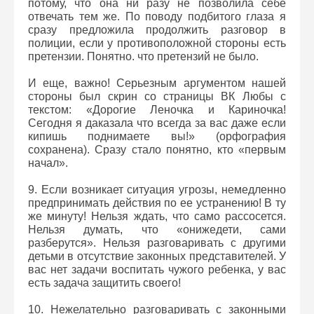
потому, что она ни разу не позволила себе
отвечать тем же. По поводу подбитого глаза я
сразу предложила продолжить разговор в
полиции, если у противоположной стороны есть
претензии. Понятно. что претензий не было.
И еще, важно! Серьезным аргументом нашей
стороны был скрин со страницы ВК Любы с
текстом: «Дорогие Леночка и Кариночка!
Сегодня я даказала что всегда за вас даже если
кипишь поднимаете вы!» (орфография
сохранена). Сразу стало понятно, кто «первым
начал».
9. Если возникает ситуация угрозы, немедленно
предпринимать действия по ее устранению! В ту
же минуту! Нельзя ждать, что само рассосется.
Нельзя думать, что «онижедети, сами
разберутся». Нельзя разговаривать с другими
детьми в отсутствие законных представителей. У
вас нет задачи воспитать чужого ребенка, у вас
есть задача защитить своего!
10. Нежелательно разговаривать с законными