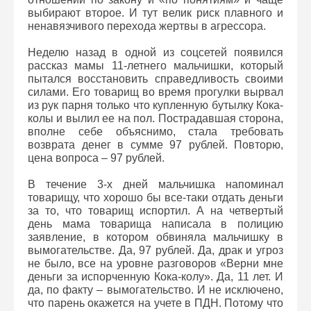
выбирают второе. И тут велик риск плавного и
ненавязчивого перехода жертвы в агрессора.
Неделю назад в одной из соцсетей появился
рассказ мамы 11-летнего мальчишки, который
пытался восстановить справедливость своими
силами. Его товарищ во время прогулки вырвал
из рук парня только что купленную бутылку Кока-
колы и вылил ее на пол. Пострадавшая сторона,
вполне себе объяснимо, стала требовать
возврата денег в сумме 97 рублей. Повторю,
цена вопроса – 97 рублей.
В течение 3-х дней мальчишка напоминал
товарищу, что хорошо бы все-таки отдать деньги
за то, что товарищ испортил. А на четвертый
день мама товарища написала в полицию
заявление, в котором обвиняла мальчишку в
вымогательстве. Да, 97 рублей. Да, драк и угроз
не было, все на уровне разговоров «Верни мне
деньги за испорченную Кока-колу». Да, 11 лет. И
да, по факту – вымогательство. И не исключено,
что парень окажется на учете в ПДН. Потому что