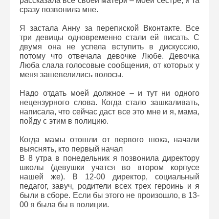
рассказала все своей матери – моей сестре, и та
сразу позвонила мне.
Я застала Анну за перепиской Вконтакте. Все
три девицы одновременно стали ей писать. С
двумя она не успела вступить в дискуссию,
потому что отвечала девочке Любе. Девочка
Люба слала голосовые сообщения, от которых у
меня зашевелились волосы.
Надо отдать моей должное – и тут ни одного
нецензурного слова. Когда стало зашкаливать,
написала, что сейчас даст все это мне и я, мама,
пойду с этим в полицию.
Когда мамы отошли от первого шока, начали
выяснять, кто первый начал
В 8 утра в понедельник я позвонила директору
школы (девушки учатся во втором корпусе
нашей же). В 12-00 директор, социальный
педагог, завуч, родители всех трех героинь и я
были в сборе. Если бы этого не произошло, в 13-
00 я была бы в полиции.