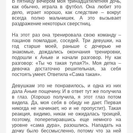
В пятницу вечером моя тринадцатилетняя дочь,
как обычно, играла в футбол. Она любит это
дело, играет хорошо, как следствие – вокруг
всегда полно мальчишек. А это вызывает
раздражение некоторых сверстниц.
На этот раз она тренировала свою команду –
пацанов помладше, соседей. Три девушки, на
год старше моей, раньше с дочерью не
знакомые, дождались окончания тренировки,
подошли к Аньке и начали разговор. Ну как
разговор: «Ты чо такая тупая?!». Моя детка –
девочка достаточно решительная, за себя
постоять умеет. Ответила «Сама такая».
Девушкам это не понравилось, и одна из них
дала Аньке пощечину. И в ответ тут же получила
в глаз. (Хорошо получила, я этот глаз потом
видела. Да, моя себя в обиду не дает. Первая
никогда не начинает, но и не пропустит). Такая
реакция, видимо, никак не ожидалась троицей,
поэтому, поперепиравшись еще немного на
уровне «сама дура», разошлись. Нападать на
дочку было бессмысленно, потому что за ней