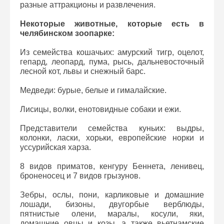
разные аттракционы и развлечения.
Некоторые животные, которые есть в
челябинском зоопарке:
Из семейства кошачьих: амурский тигр, оцелот,
гепард, леопард, пума, рысь, дальневосточный
лесной кот, львы и снежный барс.
Медведи: бурые, белые и гималайские.
Лисицы, волки, енотовидные собаки и ежи.
Представители семейства куньих: выдры,
колонки, ласки, хорьки, европейские норки и
уссурийская харза.
8 видов приматов, кенгуру Беннета, ленивец,
броненосец и 7 видов грызунов.
Зебры, ослы, пони, карликовые и домашние
лошади, бизоны, двугорбые верблюды,
пятнистые олени, маралы, косули, яки,
домашние овцы и козы, а также вьетнамские