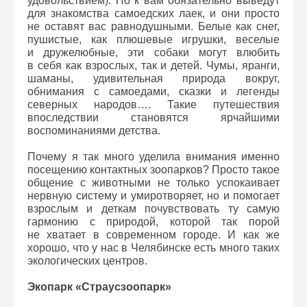
удовольствием). Но к вам обязательно выведут
для знакомства самоедских лаек, и они просто
не оставят вас равнодушными. Белые как снег,
пушистые, как плюшевые игрушки, веселые
и дружелюбные, эти собаки могут влюбить
в себя как взрослых, так и детей. Чумы, яранги,
шаманы, удивительная природа вокруг,
обнимания с самоедами, сказки и легенды
северных народов…. Такие путешествия
впоследствии становятся ярчайшими
воспоминаниями детства.
Почему я так много уделила внимания именно
посещению контактных зоопарков? Просто такое
общение с животными не только успокаивает
нервную систему и умиротворяет, но и помогает
взрослым и деткам почувствовать ту самую
гармонию с природой, которой так порой
не хватает в современном городе. И как же
хорошо, что у нас в Челябинске есть много таких
экологических центров.
Экопарк «Страусзоопарк»