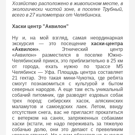
Хозяйство расположено в живописном месте, в
экологически чистой зоне, в поселке Трубный,
всего в 27 километрах от Челябинска.
Хаски центр "Аквилон"
Ну и, на мой взгляд, самая неординарная
экскурсия — это посещение
хаски-центра
«Аквилон»
. Этнический центр
«Аквилон» разместился в поселке Южно-
Челябинский прииск, это приблизительно в 25 км
от города, ехать нужно по трассе М5
Челябинск — Уфа. Площадь центра составляет
21 гектар. Это такая мини-Чукотка, где ребята
смогут познакомиться с культурой и бытом
северных народов. А еще там есть уникальный
собачий питомник, где разводят ездовых собак
трех пород: сибирских хасок, аляскинских
маламутов и самоедских лаек. Летом, ввиду
отсутствия снега, вас не пригласят прокатиться
с ветерком на санях, запряженных собаками
хаски (кстати, не надо переживать за тяжелую
собачью долю, они это делают с превеликим