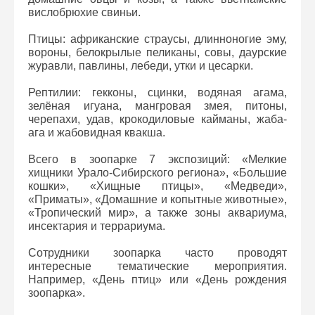
вислобрюхие свиньи.
Птицы: африканские страусы, длинноногие эму,
вороны, белокрылые пеликаны, совы, даурские
журавли, павлины, лебеди, утки и цесарки.
Рептилии: гекконы, сцинки, водяная агама,
зелёная игуана, мангровая змея, питоны,
черепахи, удав, крокодиловые кайманы, жаба-
ага и жабовидная квакша.
Всего в зоопарке 7 экспозиций: «Мелкие
хищники Урало-Сибирского региона», «Большие
кошки», «Хищные птицы», «Медведи»,
«Приматы», «Домашние и копытные животные»,
«Тропический мир», а также зоны аквариума,
инсектария и террариума.
Сотрудники зоопарка часто проводят
интересные тематические мероприятия.
Например, «День птиц» или «День рождения
зоопарка».