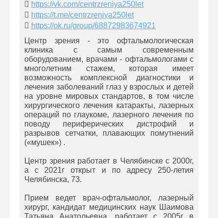
https://vk.com/centrzreniya250let
https://t.me/centrzreniya250let
https://ok.ru/group/68872983674921
Центр зрения - это офтальмологическая
клиника с самым современным
оборудованием, врачами - офтальмологами с
многолетним стажем, которая имеет
возможность комплексной диагностики и
лечения заболеваний глаз у взрослых и детей
на уровне мировых стандартов, в том числе
хирургического лечения катаракты, лазерных
операций по глаукоме, лазерного лечения по
поводу периферических дистрофий и
разрывов сетчатки, плавающих помутнений
(«мушек») .
Центр зрения работает в Челябинске с 2000г,
а с 2021г открыт и по адресу 250-летия
Челябинска, 73.
Прием ведет врач-офтальмолог, лазерный
хирург, кандидат медицинских наук Шаимова
Татьяна Анатольевна, работает с 2005г в