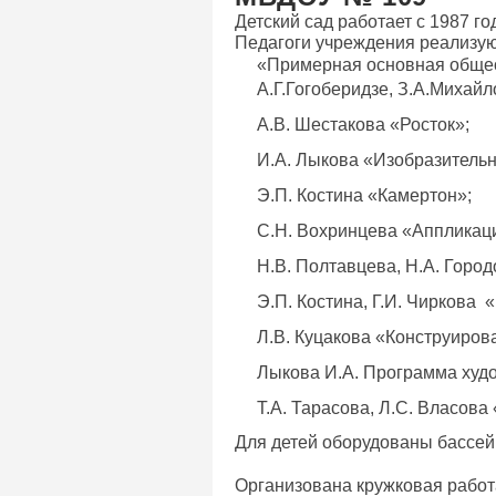
Детский сад работает с 1987 го
Педагоги учреждения реализу
«Примерная основная общео
А.Г.Гогоберидзе, З.А.Михайл
А.В. Шестакова «Росток»;
И.А. Лыкова «Изобразительн
Э.П. Костина «Камертон»;
С.Н. Вохринцева «Аппликаци
Н.В. Полтавцева, Н.А. Горо
Э.П. Костина, Г.И. Чиркова
Л.В. Куцакова «Конструиров
Лыкова И.А. Программа худ
Т.А. Тарасова, Л.С. Власова
Для детей оборудованы бассей
Организована кружковая работа