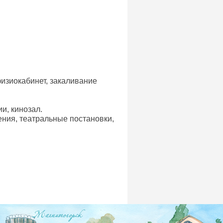
физиокабинет, закаливание
и, кинозал.
ения, театральные постановки,