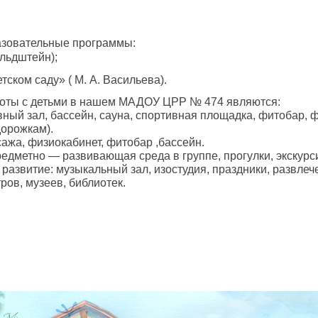
азовательные программы:
ельдштейн);
тском саду» ( М. А. Васильева).
оты с детьми в нашем МАДОУ ЦРР № 474 являются:
вный зал, бассейн, сауна, спортивная площадка, фитобар, 
орожкам).
сажа, физиокабинет, фитобар ,бассейн.
редметно — развивающая среда в группе, прогулки, экскурси
 развитие: музыкальный зал, изостудия, праздники, развлеч
ов, музеев, библиотек.