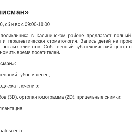
лисман»
, сб и вс с 09:00-18:00
поликлиника в Калининском районе предлагает полный п
я и терапевтическая стоматология. Запись детей не произ
взрослых клиентов. Собственный зуботехнический центр 
ономить время посетителей.
исман»:
еваний зубов и дёсен;
подлежат лечению;
ов (3D), ортопантомограмма (2D), прицельные снимки;
плантация;
palescence;