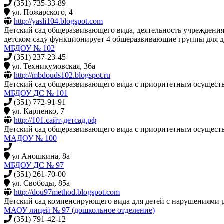
(351) 735-33-89
ул. Пожарского, 4
http://yasli104.blogspot.com
Детский сад общеразвивающего вида, деятельность учреждени
детском саду функционирует 4 общеразвивающие группы для дете
МБДОУ № 102
(351) 237-23-45
ул. Техникумовская, 36а
http://mbdouds102.blogspot.ru
Детский сад общеразвивающего вида с приоритетным осуществ
МБДОУ ДС № 101
(351) 772-91-91
ул. Карпенко, 7
http://101.сайт-детсад.рф
Детский сад общеразвивающего вида с приоритетным осуществ
МАДОУ № 100
ул Аношкина, 8а
МБДОУ ДС № 97
(351) 261-70-00
ул. Свободы, 85а
http://dou97method.blogspot.com
Детский сад компенсирующего вида для детей с нарушениями 
МАОУ лицей № 97 (дошкольное отделение)
(351) 791-42-12