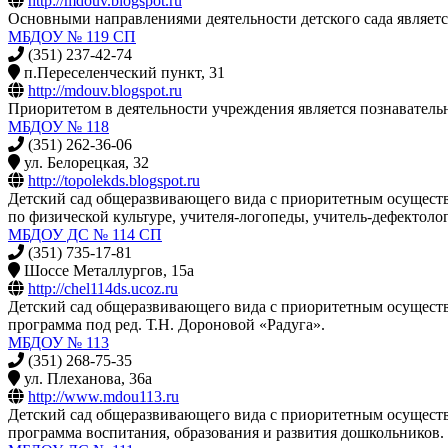
http://mdouv.blogspot.ru
Основными направлениями деятельности детского сада являет
МБДОУ № 119 СП
(351) 237-42-74
п.Переселенческий пункт, 31
http://mdouv.blogspot.ru
Приоритетом в деятельности учреждения является познавател
МБДОУ № 118
(351) 262-36-06
ул. Белорецкая, 32
http://topolekds.blogspot.ru
Детский сад общеразвивающего вида с приоритетным осуществ
по физической культуре, учителя-логопеды, учитель-дефектолог
МБДОУ ДС № 114 СП
(351) 735-17-81
Шоссе Металлургов, 15а
http://chel114ds.ucoz.ru
Детский сад общеразвивающего вида с приоритетным осуществ
программа под ред. Т.Н. Дороновой «Радуга».
МБДОУ № 113
(351) 268-75-35
ул. Плеханова, 36а
http://www.mdou113.ru
Детский сад общеразвивающего вида с приоритетным осуществл
программа воспитания, образования и развития дошкольников.