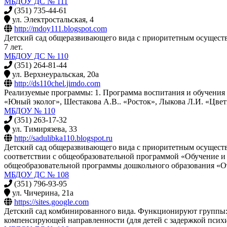
МБДОУ ДС № 111
(351) 735-44-61
ул. Электростальская, 4
http://mdoy111.blogspot.com
Детский сад общеразвивающего вида с приоритетным осуществл
7 лет.
МБДОУ ДС № 110
(351) 264-81-44
ул. Верхнеуральская, 20а
http://ds110chel.jimdo.com
Реализуемые программы: 1. Программа воспитания и обучения 
«Юный эколог», Шестакова А.В.. «Росток», Лыкова Л.И. «Цвет
МБДОУ № 110
(351) 263-17-32
ул. Тимирязева, 33
http://sadulibka110.blogspot.ru
Детский сад общеразвивающего вида с приоритетным осуществ
соответствии с общеобразовательной программой «Обучение и 
общеобразовательной программы дошкольного образования «От
МБДОУ ДС № 108
(351) 796-93-95
ул. Чичерина, 21а
https://sites.google.com
Детский сад комбинированного вида. Функционируют группы:
компенсирующей направленности (для детей с задержкой психи