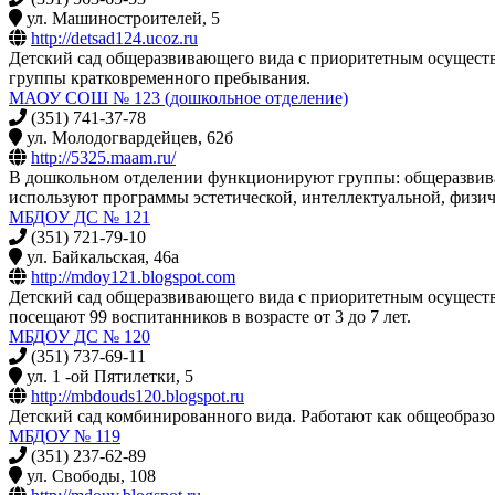
ул. Машиностроителей, 5
http://detsad124.ucoz.ru
Детский сад общеразвивающего вида с приоритетным осуществл
группы кратковременного пребывания.
МАОУ СОШ № 123 (дошкольное отделение)
(351) 741-37-78
ул. Молодогвардейцев, 62б
http://5325.maam.ru/
В дошкольном отделении функционируют группы: общеразвиваю
используют программы эстетической, интеллектуальной, физич
МБДОУ ДС № 121
(351) 721-79-10
ул. Байкальская, 46а
http://mdoy121.blogspot.com
Детский сад общеразвивающего вида с приоритетным осуществл
посещают 99 воспитанников в возрасте от 3 до 7 лет.
МБДОУ ДС № 120
(351) 737-69-11
ул. 1 -ой Пятилетки, 5
http://mbdouds120.blogspot.ru
Детский сад комбинированного вида. Работают как общеобразо
МБДОУ № 119
(351) 237-62-89
ул. Свободы, 108