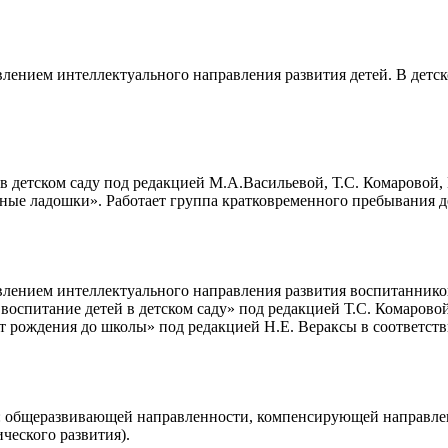
ением интеллектуального направления развития детей. В детско
в детском саду под редакцией М.А.Васильевой, Т.С. Комаровой,
ные ладошки». Работает группа кратковременного пребывания д
лением интеллектуального направления развития воспитанников
воспитание детей в детском саду» под редакцией Т.С. Комарово
 рождения до школы» под редакцией Н.Е. Вераксы в соответст
 общеразвивающей направленности, компенсирующей направленн
ческого развития).