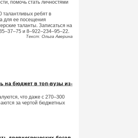
сти, помочь стать личностями
0 талантливых ребят в
, а для ее посещения
терские таланты. Записаться на
235–37–75 и 8–922–234–95–22.
Текст: Ольга Аверина
ь на бюджет в топ-вузы из-
алуются, что даже с 270–300
ваются за чертой бюджетных
сть древнегреческих богов