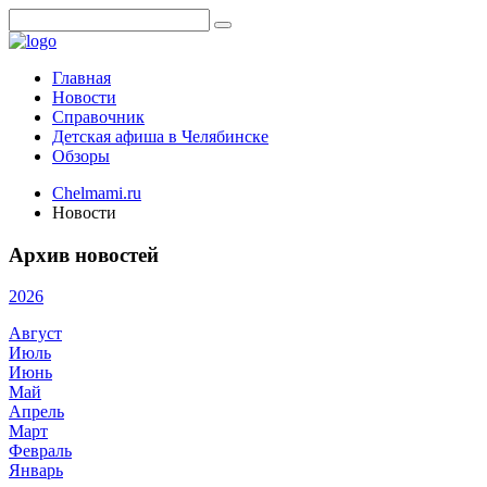
Главная
Новости
Справочник
Детская афиша в Челябинске
Обзоры
Chelmami.ru
Новости
Архив новостей
2026
Август
Июль
Июнь
Май
Апрель
Март
Февраль
Январь