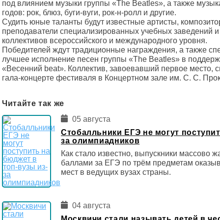
под влиянием музыки группы «The Beatles», а также музык
годов: рок, блюз, буги-вуги, рок-н-ролл и другие.
Судить юные таланты будут известные артисты, композит
преподаватели специализированных учебных заведений и 
коллективов всероссийского и международного уровня.
Победителей ждут традиционные награждения, а также с
лучшее исполнение песен группы «The Beatles» в поддер
«Весенний beat». Коллектив, завоевавший первое место, с
гала-концерте фестиваля в Концертном зале им. С. С. Про
Читайте так же
05 августа
Стобалльники ЕГЭ не могут поступит
за олимпиадников
Как стало известно, выпускники массово ж
баллами за ЕГЭ по трём предметам оказы
мест в ведущих вузах страны.
04 августа
Москвичи стали называть детей в че