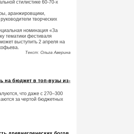
альной стилистике 60-70-х
оры, аранжировщики,
руководители творческих
пециальная номинация «За
жку тематики фестиваля
может выступить 2 апреля на
кофьева.
Текст: Ольга Аверина
ь на бюджет в топ-вузы из-
алуются, что даже с 270–300
ваются за чертой бюджетных
сть древнегреческих богов