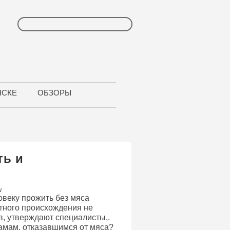
НСКЕ
ОБЗОРЫ
ть и
u
овеку прожить без мяса
отного происхождения не
в, утверждают специалисты,.
амам, отказавшимся от мяса?