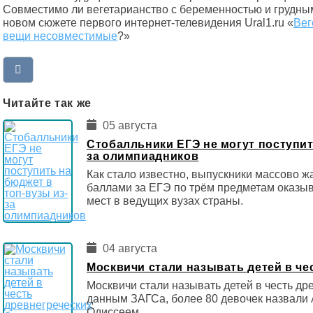
Совместимо ли вегетарианство с беременностью и грудны
новом сюжете первого интернет-телевидения Ural1.ru «
Вег
вещи несовместимые
?»
Читайте так же
05 августа
Стобалльники ЕГЭ не могут поступит
за олимпиадников
Как стало известно, выпускники массово ж
баллами за ЕГЭ по трём предметам оказы
мест в ведущих вузах страны.
04 августа
Москвичи стали называть детей в че
Москвичи стали называть детей в честь др
данным ЗАГСа, более 80 девочек назвали 
Одиссеем.